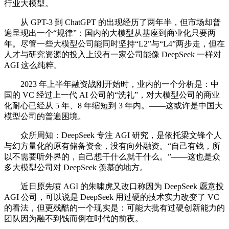
行业大模型。
从 GPT-3 到 ChatGPT 的出现经历了两年半，但市场却普
遍呈现出一个“规律”：国内的大模型从基座到商业化只要两
年。尽管一些大模型公司能同时坚持“L2”与“L4”两步走，但在
人才与研究资源的投入上没有一家公司能像 DeepSeek 一样对
AGI 这么纯粹。
2023 年上半年融资战刚开始时，业内的一个分析是：中
国的 VC 经过上一代 AI 公司的“洗礼”，对大模型公司的商业
化耐心已经从 5 年、8 年缩短到 3 年内。——这或许是中国大
模型公司的普遍困境。
众所周知：DeepSeek 专注 AGI 研究，是依托梁文锋个人
与幻方量化的原有储备资金，没有向外融资。“自己有钱，所
以不需要听外界的，自己想干什么就干什么。”——这也是众
多大模型公司对 DeepSeek 羡慕的地方。
近日原先喷 AGI 的朱啸虎又改口称因为 DeepSeek 愿意投
AGI 公司，可以说是 DeepSeek 用过硬的技术实力改变了 VC
的看法，但更残酷的一个现实是：可能大批有过硬创新能力的
团队因为融不到钱而倒在时代的前夜。