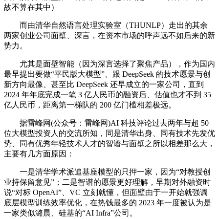
故不算在其中）
而由清华自然语言处理实验室（THUNLP）走出的其余
两家创业公司面壁、深言，在资本市场的呼声远不如后来的新
势力。
尤其是面壁智能（因为深言选择了聚焦产品），作为国内
最早提出要做“平民版大模型”、跟 DeepSeek 的技术愿景与创
新方向最像、甚至比 DeepSeek 还早成立的一家公司，直到
2024 年年底完成一笔 3 亿人民币的融资后、估值也才不到 35
亿人民币，距离第一梯队的 200 亿门槛相差极远。
据雷峰网(公众号：雷峰网)AI 科技评论过去两年与超 50
位大模型投资人的交流所知，同是清华出身、同有技术先发优
势、同有优秀年轻技术人才的智谱与面壁之所以相差那么大，
主要有几方面原因：
一是清华学术派追基座模型的只押一家，因为“对教授创
业持保留意见”；二是智谱的愿景更好理解，早期对外融资时
说“对标 OpenAI”、VC 立刻就懂，但面壁由于一开始就强调
底层模型训练效率优化，在热钱最多的 2023 年一度被认为是
一家类似潞晨、硅基的“AI Infra”公司。