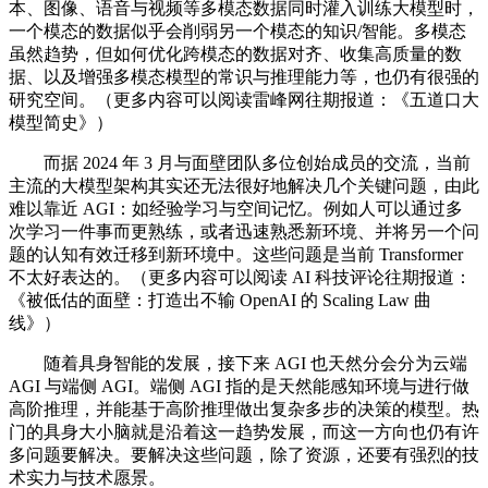
本、图像、语音与视频等多模态数据同时灌入训练大模型时，
一个模态的数据似乎会削弱另一个模态的知识/智能。多模态
虽然趋势，但如何优化跨模态的数据对齐、收集高质量的数
据、以及增强多模态模型的常识与推理能力等，也仍有很强的
研究空间。（更多内容可以阅读雷峰网往期报道：《五道口大
模型简史》）
而据 2024 年 3 月与面壁团队多位创始成员的交流，当前
主流的大模型架构其实还无法很好地解决几个关键问题，由此
难以靠近 AGI：如经验学习与空间记忆。例如人可以通过多
次学习一件事而更熟练，或者迅速熟悉新环境、并将另一个问
题的认知有效迁移到新环境中。这些问题是当前 Transformer
不太好表达的。（更多内容可以阅读 AI 科技评论往期报道：
《被低估的面壁：打造出不输 OpenAI 的 Scaling Law 曲
线》）
随着具身智能的发展，接下来 AGI 也天然分会分为云端
AGI 与端侧 AGI。端侧 AGI 指的是天然能感知环境与进行做
高阶推理，并能基于高阶推理做出复杂多步的决策的模型。热
门的具身大小脑就是沿着这一趋势发展，而这一方向也仍有许
多问题要解决。要解决这些问题，除了资源，还要有强烈的技
术实力与技术愿景。