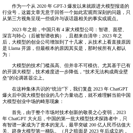
作为一个从 2020 年 GPT-3 爆发以来就跟进大模型报道的
行业号，这篇文章无意于回答一个如此宏观而深刻的问题，只
从第三方视角呈现一些或许与该话题相关的事实或观点。
2023 年之前，中国只有 4 家大模型公司：智谱、面壁、
深言与聆心（后被智谱收购），且都来自清华；2023 年之
后，大模型的创业公司增加到了十几家，从技术上看直接原因
是 Llama 开源，但最根本的原因其实是，那时候所有人都认
为：
大模型的技术门槛虽高、但并非不可模仿。尤其基于已有
的开源大模型，技术难度进一步降低，“技术无法构成商业壁
垒”的论调甚嚣尘上。
在这种集体共识的“统治”下，我们复盘 2023 年 ChatGPT
爆火后中国大模型创业的几个力量动态，就不难理解当前中国
大模型创业中场的畸形现象：
首先，由于整个市场对技术创新的敬畏之心变弱，2023
年 ChatGPT 大火后，中国的第一批大模型技术探路者中，只
有智谱一家成为了资本的宠儿，最早突破 200 亿人民币估值大
关、跻身大模型第一梯队。（月之暗面是 2023 年后成立的，