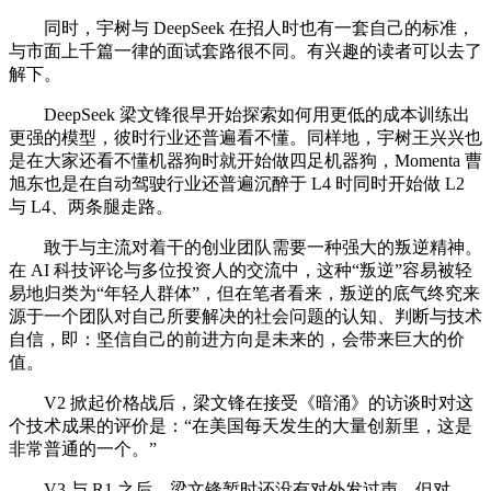
同时，宇树与 DeepSeek 在招人时也有一套自己的标准，
与市面上千篇一律的面试套路很不同。有兴趣的读者可以去了
解下。
DeepSeek 梁文锋很早开始探索如何用更低的成本训练出
更强的模型，彼时行业还普遍看不懂。同样地，宇树王兴兴也
是在大家还看不懂机器狗时就开始做四足机器狗，Momenta 曹
旭东也是在自动驾驶行业还普遍沉醉于 L4 时同时开始做 L2
与 L4、两条腿走路。
敢于与主流对着干的创业团队需要一种强大的叛逆精神。
在 AI 科技评论与多位投资人的交流中，这种“叛逆”容易被轻
易地归类为“年轻人群体”，但在笔者看来，叛逆的底气终究来
源于一个团队对自己所要解决的社会问题的认知、判断与技术
自信，即：坚信自己的前进方向是未来的，会带来巨大的价
值。
V2 掀起价格战后，梁文锋在接受《暗涌》的访谈时对这
个技术成果的评价是：“在美国每天发生的大量创新里，这是
非常普通的一个。”
V3 与 R1 之后，梁文锋暂时还没有对外发过声，但对