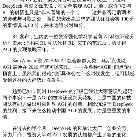
DeepSeek 与梁文锋来说，在完全实现 AGI 之前，或许 V3 与
R1 的创新也只是“非常普通的一个”。——这并非否定后两者
的突破与可取之处，而是想突出高追求的团队往往会将 100 分
的事情说成 80 分，并永远追求附加分。
R1 发布，业内的一位资深强化学习学者向 AI 科技评论分
析时表示：“用纯 RL 算法代替 RL+SFT 的范式后，我觉得
AGI 的实现最晚三年。”
Sam Altman 说 2025 年 AI 就会超越人类，马斯克也说
AGI 最晚在 2026 年就可以实现。——在各种“AGI时间点”的
预言上，虽然我们很难判断具体会在什么时候发生，但可以感
受到这样的大趋势正在发生。
趋势已知，同时 DeepSeek 的打板已经让大家意识到起码
两个事实：一是 AGI 的技术还没到天花板，二是中国的科技
团队有能力做出引领世界 AGI 的创新。相比沉浸于 DeepSeek
的胜利，接下来怎么推动中国 AGI 的发展，才是更重要的事
情。
在过去的半个月，DeepSeek 的风暴让大厂、创业公司、
算力厂商、投资人等对 AGI 发展的认知都产生了新的变化。