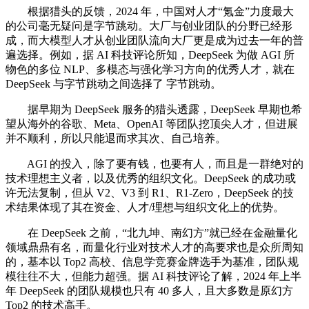
根据猎头的反馈，2024 年，中国对人才“氪金”力度最大
的公司毫无疑问是字节跳动。大厂与创业团队的分野已经形
成，而大模型人才从创业团队流向大厂更是成为过去一年的普
遍选择。例如，据 AI 科技评论所知，DeepSeek 为做 AGI 所
物色的多位 NLP、多模态与强化学习方向的优秀人才，就在
DeepSeek 与字节跳动之间选择了 字节跳动。
据早期为 DeepSeek 服务的猎头透露，DeepSeek 早期也希
望从海外的谷歌、Meta、OpenAI 等团队挖顶尖人才，但进展
并不顺利，所以只能退而求其次、自己培养。
AGI 的投入，除了要有钱，也要有人，而且是一群绝对的
技术理想主义者，以及优秀的组织文化。DeepSeek 的成功或
许无法复制，但从 V2、V3 到 R1、R1-Zero，DeepSeek 的技
术结果体现了其在资金、人才/理想与组织文化上的优势。
在 DeepSeek 之前，“北九坤、南幻方”就已经在金融量化
领域鼎鼎有名，而量化行业对技术人才的高要求也是众所周知
的，基本以 Top2 高校、信息学竞赛金牌选手为基准，团队规
模往往不大，但能力超强。据 AI 科技评论了解，2024 年上半
年 DeepSeek 的团队规模也只有 40 多人，且大多数是原幻方
Top2 的技术高手。