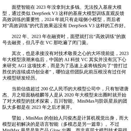
面壁智能在 2023 年没拿到太多钱、无法投入基座大模
型，通过类似 DeepSeek V3 这样的基座大模型训练直观反馈
高效训练的重要性，2024 年就只有走端侧小模型，而后者
对“高效训练”的代言效果远没有 DeepSeek V3 这样的工作好。
2022 年、2023 年在融资时，面壁就打出“高效训练”的旗
号去融资，但几乎在 VC 那吃遍了闭门羹。
其次，也是承接没有对技术敬畏之心的大环境前提，2023
年大模型浪潮来临后，中国的 AI 科技 VC 其实并没有沉下心
来研究 AGI 这项技术，而是为了迅速上桌将钱投向了“曾打过
胜仗的连续成功创业者”，哪怕这些团队此前压根没有过任何
大模型研发经历。
当前估值超过 200 亿人民币的大模型公司中，只有智谱唐
杰、月之暗面杨植麟等人是从 2020 年大模型未出圈时就开始
了对大模型的技术探索，百川智能、MiniMax与阶跃星辰的团
队大多都是在 2023 年之后才展开。
譬如，MiniMax 的创始人闫俊杰是计算机视觉出身，而大
模型起初解决的是语言智能（多模态是另一篇章）。不过
MiniMax 最早是靠产品 Glow 出圈、而非底层大模型技术获得