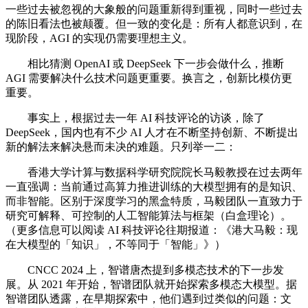
一些过去被忽视的大象般的问题重新得到重视，同时一些过去
的陈旧看法也被颠覆。但一致的变化是：所有人都意识到，在
现阶段，AGI 的实现仍需要理想主义。
相比猜测 OpenAI 或 DeepSeek 下一步会做什么，推断
AGI 需要解决什么技术问题更重要。换言之，创新比模仿更
重要。
事实上，根据过去一年 AI 科技评论的访谈，除了
DeepSeek，国内也有不少 AI 人才在不断坚持创新、不断提出
新的解法来解决悬而未决的难题。只列举一二：
香港大学计算与数据科学研究院院长马毅教授在过去两年
一直强调：当前通过高算力推进训练的大模型拥有的是知识、
而非智能。区别于深度学习的黑盒特质，马毅团队一直致力于
研究可解释、可控制的人工智能算法与框架（白盒理论）。
（更多信息可以阅读 AI 科技评论往期报道：《港大马毅：现
在大模型的「知识」，不等同于「智能」》）
CNCC 2024 上，智谱唐杰提到多模态技术的下一步发
展。从 2021 年开始，智谱团队就开始探索多模态大模型。据
智谱团队透露，在早期探索中，他们遇到过类似的问题：文