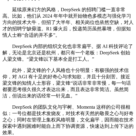
延续原来幻方的风格，DeepSeek 的招聘门槛一直非常
高。比如，他们从 2024 年年中就开始物色多模态与强化学习
方向的技术大牛，但招了大半年、相关岗位也依然空缺，对人
才的招聘宁缺毋滥。R1 爆火后，投递简历虽然暴增，但据知
情人士称“合适的并不多”。
DeepSeek 内部的组织文化也非常扁平。据 AI 科技评论了
解，无论是北京还是杭州，都只有一个老板：DeepSeek 创始
人梁文锋。“梁文锋以下基本全是打工人。”
此外，梁文锋的个人风格也十分明显：有极强的技术信
仰，对 AGI 有十足的好奇心与求知欲，并且十分刻苦。接近
梁文锋的知情人士形容，梁文锋“说话非常非常慢，每一句话
都要思考很久很久才表达出来，而且表达非常简洁。虽然简
洁，但说出来的话经常一针见血。”
DeepSeek 的团队文化与宇树、Momenta 这样的公司很相
似：一号位都是技术发烧友，对技术有天然的敬畏之心与好奇
之心；同时在管理上集权风格明显，文化扁平，因而能在技术
探索中遇到困难时能自上而下协调资源，快速达到上传下达的
效果。