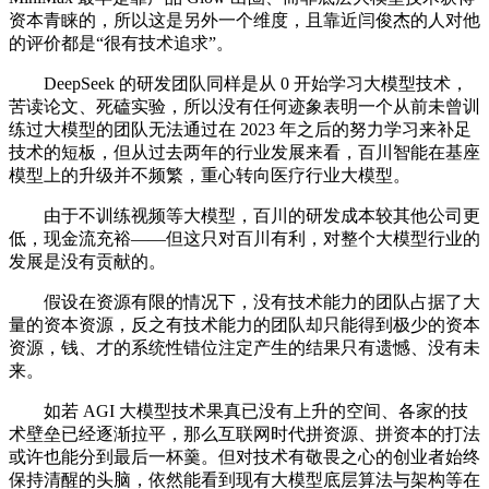
资本青睐的，所以这是另外一个维度，且靠近闫俊杰的人对他
的评价都是“很有技术追求”。
DeepSeek 的研发团队同样是从 0 开始学习大模型技术，
苦读论文、死磕实验，所以没有任何迹象表明一个从前未曾训
练过大模型的团队无法通过在 2023 年之后的努力学习来补足
技术的短板，但从过去两年的行业发展来看，百川智能在基座
模型上的升级并不频繁，重心转向医疗行业大模型。
由于不训练视频等大模型，百川的研发成本较其他公司更
低，现金流充裕——但这只对百川有利，对整个大模型行业的
发展是没有贡献的。
假设在资源有限的情况下，没有技术能力的团队占据了大
量的资本资源，反之有技术能力的团队却只能得到极少的资本
资源，钱、才的系统性错位注定产生的结果只有遗憾、没有未
来。
如若 AGI 大模型技术果真已没有上升的空间、各家的技
术壁垒已经逐渐拉平，那么互联网时代拼资源、拼资本的打法
或许也能分到最后一杯羹。但对技术有敬畏之心的创业者始终
保持清醒的头脑，依然能看到现有大模型底层算法与架构等在