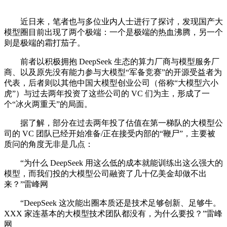
近日来，笔者也与多位业内人士进行了探讨，发现国产大
模型圈目前出现了两个极端：一个是极端的热血沸腾，另一个
则是极端的霜打茄子。
前者以积极拥抱 DeepSeek 生态的算力厂商与模型服务厂
商、以及原先没有能力参与大模型“军备竞赛”的开源受益者为
代表，后者则以其他中国大模型创业公司（俗称“大模型六小
虎”）与过去两年投资了这些公司的 VC 们为主，形成了一
个“冰火两重天”的局面。
据了解，部分在过去两年投了估值在第一梯队的大模型公
司的 VC 团队已经开始准备/正在接受内部的“鞭尸”，主要被
质问的角度无非是几点：
“为什么 DeepSeek 用这么低的成本就能训练出这么强大的
模型，而我们投的大模型公司融资了几十亿美金却做不出
来？”雷峰网
“DeepSeek 这次能出圈本质还是技术足够创新、足够牛。
XXX 家连基本的大模型技术团队都没有，为什么要投？”雷峰
网