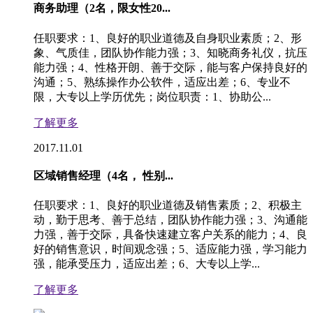
商务助理（2名，限女性20...
任职要求：1、良好的职业道德及自身职业素质；2、形
象、气质佳，团队协作能力强；3、知晓商务礼仪，抗压
能力强；4、性格开朗、善于交际，能与客户保持良好的
沟通；5、熟练操作办公软件，适应出差；6、专业不
限，大专以上学历优先；岗位职责：1、协助公...
了解更多
2017.11.01
区域销售经理（4名， 性别...
任职要求：1、良好的职业道德及销售素质；2、积极主
动，勤于思考、善于总结，团队协作能力强；3、沟通能
力强，善于交际，具备快速建立客户关系的能力；4、良
好的销售意识，时间观念强；5、适应能力强，学习能力
强，能承受压力，适应出差；6、大专以上学...
了解更多