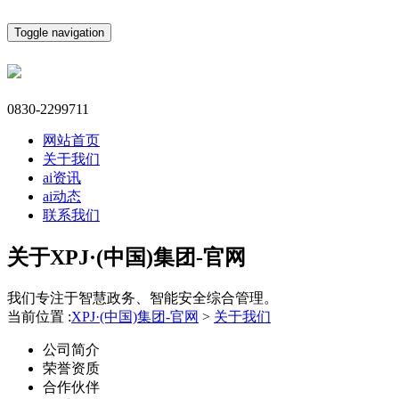
Toggle navigation
0830-2299711
网站首页
关于我们
ai资讯
ai动态
联系我们
关于XPJ·(中国)集团-官网
我们专注于智慧政务、智能安全综合管理。
当前位置 :
XPJ·(中国)集团-官网
>
关于我们
公司简介
荣誉资质
合作伙伴