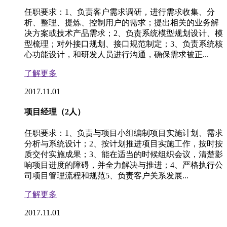
任职要求：1、负责客户需求调研，进行需求收集、分
析、整理、提炼、控制用户的需求；提出相关的业务解
决方案或技术产品需求；2、负责系统模型规划设计、模
型梳理；对外接口规划、接口规范制定；3、负责系统核
心功能设计，和研发人员进行沟通，确保需求被正...
了解更多
2017.11.01
项目经理（2人）
任职要求：1、负责与项目小组编制项目实施计划、需求
分析与系统设计；2、按计划推进项目实施工作，按时按
质交付实施成果；3、能在适当的时候组织会议，清楚影
响项目进度的障碍，并全力解决与推进；4、严格执行公
司项目管理流程和规范5、负责客户关系发展...
了解更多
2017.11.01