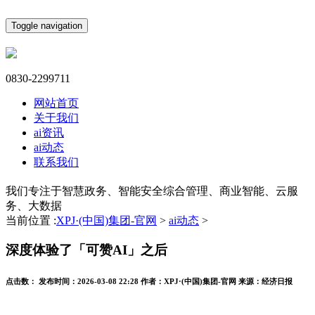
Toggle navigation
0830-2299711
网站首页
关于我们
ai资讯
ai动态
联系我们
我们专注于智慧政务、智能安全综合管理、商业智能、云服
务、大数据
当前位置 :
XPJ·(中国)集团-官网
>
ai动态
>
深度体验了「可赞AI」之后
点击数：
发布时间：
2026-03-08 22:28
作者：
XPJ·(中国)集团-官网
来源：
经济日报