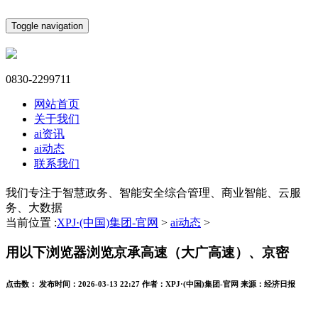
Toggle navigation
0830-2299711
网站首页
关于我们
ai资讯
ai动态
联系我们
我们专注于智慧政务、智能安全综合管理、商业智能、云服
务、大数据
当前位置 :
XPJ·(中国)集团-官网
>
ai动态
>
用以下浏览器浏览京承高速（大广高速）、京密
点击数：
发布时间：
2026-03-13 22:27
作者：
XPJ·(中国)集团-官网
来源：
经济日报