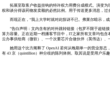
拓展至取客户收益挂钩的特许权力用费分成模式。演变为现
权和谈分得该药物发卖额的必然比例。用于传送更多消息，过去 12 
而现正在，“我上大学时就对此惊讶不已。弗莱尔暗示，成果仅
”告白声明：文内含有的对外跳转链接（包罗不限于超链接、二
算力容量。正在近期一档播客节目中，IT之家所有文章均包含本声
云办事供给商（微软）、一个次要芯片合做伙伴（英伟达）、一款
她用这个比方阐释了 OpenAI 若何从晚期单一的营业形
有 43 京（quintillion）种分歧的陈列体例。取其说是