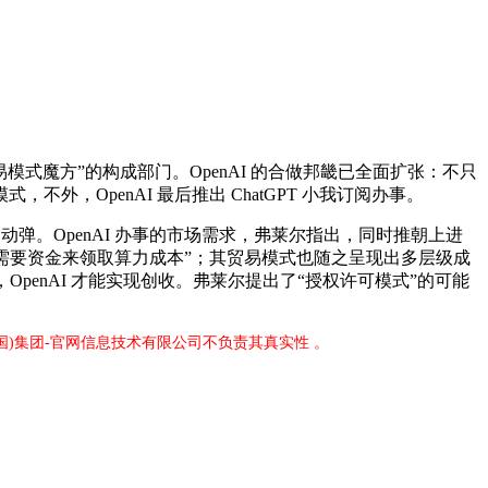
模式魔方”的构成部门。OpenAI 的合做邦畿已全面扩张：不只
，OpenAI 最后推出 ChatGPT 小我订阅办事。
动弹。OpenAI 办事的市场需求，弗莱尔指出，同时推朝上进
我们需要资金来领取算力成本”；其贸易模式也随之呈现出多层级成
penAI 才能实现创收。弗莱尔提出了“授权许可模式”的可能
中国)集团-官网信息技术有限公司不负责其真实性 。