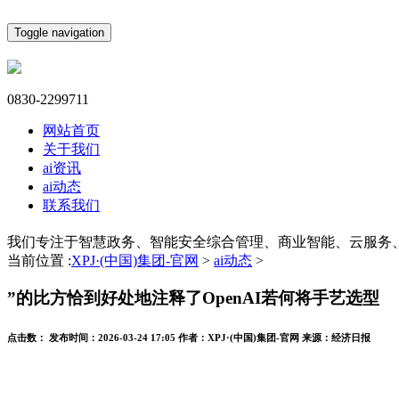
Toggle navigation
0830-2299711
网站首页
关于我们
ai资讯
ai动态
联系我们
我们专注于智慧政务、智能安全综合管理、商业智能、云服务
当前位置 :
XPJ·(中国)集团-官网
>
ai动态
>
”的比方恰到好处地注释了OpenAI若何将手艺选型
点击数：
发布时间：
2026-03-24 17:05
作者：
XPJ·(中国)集团-官网
来源：
经济日报