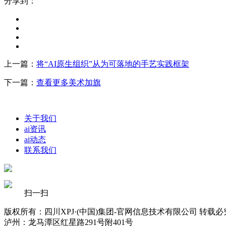
分享到：
上一篇：
将“AI原生组织”从为可落地的手艺实践框架
下一篇：
查看更多美术加旗
关于我们
ai资讯
ai动态
联系我们
扫一扫
版权所有：四川XPJ·(中国)集团-官网信息技术有限公司 转载
泸州：龙马潭区红星路291号附401号