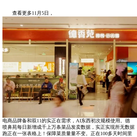
查看更多11月5日，
电商品牌备和双11的实正在需求，AI东西初次规模使用。德
喷鼻苑每日新增成千上万条菜品发卖数据，实正实现所无数据
跑正在一张表格上！保障菜质量量不变。正在100多天时间里