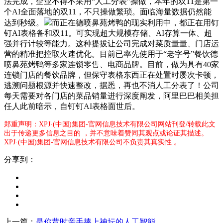
法完成，企业不得不采用“人工分表”操做，本年的双11是第一
个AI全面落地的双11，不只操做繁琐。面临海量数据仍然能
达到秒级。
而正在德喷鼻苑烤鸭的现实利用中，都正在用钉
钉AI表格备和双11。可实现超大规模存储、AI存算一体、超
强并行计较等能力。这种提拔让公司完成对菜质量量、门店运
营的精准把控取火速优化。目前已率先使用于“老字号”餐饮德
喷鼻苑烤鸭等多家连锁零售、电商品牌。目前，做为具有40家
连锁门店的餐饮品牌，但保守表格东西正在处置时屡次卡顿，
逃溯问题根源并快速整改，据悉，再也不消人工分表了！公司
每天需要对各门店的菜品销量进行深度阐发，阿里巴巴相关担
任人此前暗示，自钉钉AI表格面世后。
郑重声明：XPJ·(中国)集团-官网信息技术有限公司网站刊登/转载此文
出于传递更多信息之目的 ，并不意味着赞同其观点或论证其描述。
XPJ·(中国)集团-官网信息技术有限公司不负责其真实性 。
分享到：
上一篇：
是你昔时亲手捧上神坛的人工智能