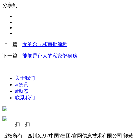
分享到：
上一篇：
无的合同和审批流程
下一篇：
能够是仆人的私家健身房
关于我们
ai资讯
ai动态
联系我们
扫一扫
版权所有：四川XPJ·(中国)集团-官网信息技术有限公司 转载