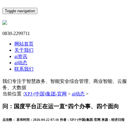
Toggle navigation
0830-2299711
网站首页
关于我们
ai资讯
ai动态
联系我们
我们专注于智慧政务、智能安全综合管理、商业智能、云服
务、大数据
当前位置 :
XPJ·(中国)集团-官网
>
ai动态
>
问：国度平台正在运一直“四个办事、四个面向
点击数：
发布时间：
2026-04-22 07:16
作者：
XPJ·(中国)集团-官网
来源：
经济日报