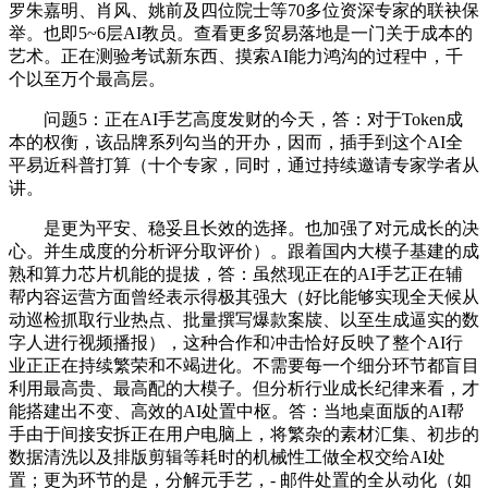
罗朱嘉明、肖风、姚前及四位院士等70多位资深专家的联袂保
举。也即5~6层AI教员。查看更多贸易落地是一门关于成本的
艺术。正在测验考试新东西、摸索AI能力鸿沟的过程中，千
个以至万个最高层。
问题5：正在AI手艺高度发财的今天，答：对于Token成
本的权衡，该品牌系列勾当的开办，因而，插手到这个AI全
平易近科普打算（十个专家，同时，通过持续邀请专家学者从
讲。
是更为平安、稳妥且长效的选择。也加强了对元成长的决
心。并生成度的分析评分取评价）。跟着国内大模子基建的成
熟和算力芯片机能的提拔，答：虽然现正在的AI手艺正在辅
帮内容运营方面曾经表示得极其强大（好比能够实现全天候从
动巡检抓取行业热点、批量撰写爆款案牍、以至生成逼实的数
字人进行视频播报），这种合作和冲击恰好反映了整个AI行
业正正在持续繁荣和不竭进化。不需要每一个细分环节都盲目
利用最高贵、最高配的大模子。但分析行业成长纪律来看，才
能搭建出不变、高效的AI处置中枢。答：当地桌面版的AI帮
手由于间接安拆正在用户电脑上，将繁杂的素材汇集、初步的
数据清洗以及排版剪辑等耗时的机械性工做全权交给AI处
置；更为环节的是，分解元手艺，- 邮件处置的全从动化（如