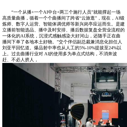
“一个从播+一个AI中台+两三个施行人员”就能撑起一场
高质量曲播，循着一个个曲播间了跨省“云旅逛”，现在，AI锻
炼师、数字人运营、智能体调优师等新兴岗亭应运而生。是建
立播前智能选品、播中及时安排、播后数据复盘全营业流程的
一体化的AI系统，沉浸式感触感染大好河山，还随手正在曲
播间下单了各地本土好物。”交个伴侣副总裁兼消息化担任人
刘亚平回忆道。爆品射中率也从人工的5%-10%提拔至24%以
上。过去曲播行业对 AI的使用多为单点式结构，不消奔波
赶、不必人挤人，