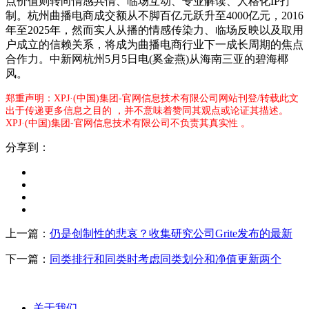
点价值则转向情感共情、临场互动、专业解读、人格化IP打
制。杭州曲播电商成交额从不脚百亿元跃升至4000亿元，2016
年至2025年，然而实人从播的情感传染力、临场反映以及取用
户成立的信赖关系，将成为曲播电商行业下一成长周期的焦点
合作力。中新网杭州5月5日电(奚金燕)从海南三亚的碧海椰
风。
郑重声明：XPJ·(中国)集团-官网信息技术有限公司网站刊登/转载此文
出于传递更多信息之目的 ，并不意味着赞同其观点或论证其描述。
XPJ·(中国)集团-官网信息技术有限公司不负责其真实性 。
分享到：
上一篇：
仍是创制性的悲哀？收集研究公司Grite发布的最新
下一篇：
同类排行和同类时考虑同类划分和净值更新两个
关于我们