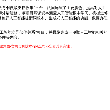
开辟“教育创做取支撑收集”平台，法国饰演了主要脚色。提高对人工
和外语进修，该项目慕课资本涵盖人工智能根本学问、机械进修
容包罗人工智能提醒词根本、生成式人工智能的功能、数据办理
人工智能立异伙伴关系”项目，并最终完成一项取人工智能相关的
办理等内容。
中国)集团-官网信息技术有限公司不负责其真实性 。