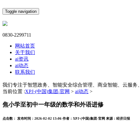
Toggle navigation
0830-2299711
网站首页
关于我们
ai资讯
ai动态
联系我们
我们专注于智慧政务、智能安全综合管理、商业智能、云服务
当前位置 :
XPJ·(中国)集团-官网
>
ai动态
>
焦小学至初中一年级的数学和外语进修
点击数：
发布时间：
2026-02-02 13:06
作者：
XPJ·(中国)集团-官网
来源：
经济日报