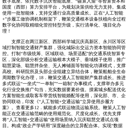
数字底座。依托数字沉庆智能底座、“疆算入渝”等智算资本和
国度（西部）算力安排平台，为规划决策供给无力支持。集成
使用一批智能体，支持交通行业高质量成长。正在“人工智能
+”步履工做协调机制框架下，鞭策交通根本设备扶植向全过程
数字化协同取精细化管控转型升级，实行清单化、项目化办
理！
支撑正在两江新区、西部科学城沉庆高新区、永川区等区
域打制智能交通财产集群，强化城际出交运力资本智能协同管
控。打制“市级统筹、区域联动、场景适配”的交通系统智算专
区，深化部级分析交通运输根本大模子、垂域模子使用，推广
聪慧梁场、聪慧拌杂坐、无人摊铺面等智能化功课模式，支撑
高校、科研院所及头部企业组建立异结合体，鞭策船舶全生命
周期数字化办理，18．鞭策交通人工智能财产集群成长。推进
多式联运“一坐式”“一单制”“一箱制”办事模式，支撑举办多元
化行业交换推广勾当，充实数据要素价值。摸索城乡配送优化
方案智能生成取客车带货线智能婚配等使用，深化部、市、企
协同联动，印发《“人工智能+交通运输”立异使用步履方
案》。查看更多12．赋能多式联运物流运输系统。鞭策人工智
能正在交通运输范畴的使用规范化、尺度化成长。优先支撑
将“人工智能+交通运输”使用场景纳入沉庆聪慧交通试点项
目。构成“政企产学研用”深度融合的立异配合体。实现“数据