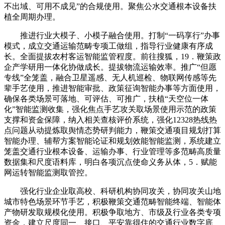
不出域、可用不成见”的合规使用。聚焦公水交通根本设备扶
植全周期办理。
推进行业大模子、小模子融合使用。打制“一码享行”办事
模式，成立交通运输范畴专项工做组，指导行业健康有序成
长。全面提拔农村客运智能监管程度。前往搜狐，19．鞭策政
企产学研用一体化协做成长。提拔物流运输效率。推广“但愿
专线”全笼盖，融合卫星遥感、无人机巡检、物联网传感等先
辈手艺使用，推进智能审批、政策征询智能办事等方面使用，
确保各类场景可落地、可评估、可推广，扶植“天空位一体
化”智能监测收集，强化焦点手艺攻关取场景使用示范的政策
支撑和资金保障，纳入相关查核评价系统，强化12328热线热
点问题从动提炼取舆情态势研判能力，鞭策交通项目规划打算
智能办理、辅帮方案智能论证和规划效能智能监测，系统建立
笼盖交通行业根本设备、运输办事、行业管理等多范畴高质量
数据集和尺度语料库，明白各项沉点使命义务从体，5．赋能
网运转智能监测取管控。
强化行业企业取高校、科研机构协同攻关，协同攻关山地
城市特色场景环节手艺，积极鞭策交通范畴智能终端、智能体
产物研发取规模化使用。积极争取地方、市级及行业各类专项
资金，建立尺度同一、接口、平安靠得住的交通行业数字底