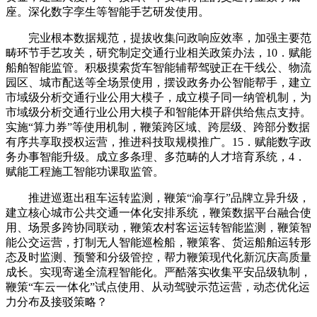
座。深化数字孪生等智能手艺研发使用。
完业根本数据规范，提拔收集问政响应效率，加强主要范
畴环节手艺攻关，研究制定交通行业相关政策办法，10．赋能
船舶智能监管。积极摸索货车智能辅帮驾驶正在干线公、物流
园区、城市配送等全场景使用，摆设政务办公智能帮手，建立
市域级分析交通行业公用大模子，成立模子同一纳管机制，为
市域级分析交通行业公用大模子和智能体开辟供给焦点支持。
实施“算力券”等使用机制，鞭策跨区域、跨层级、跨部分数据
有序共享取授权运营，推进科技取规模推广。15．赋能数字政
务办事智能升级。成立多条理、多范畴的人才培育系统，4．
赋能工程施工智能功课取监管。
推进巡逛出租车运转监测，鞭策“渝享行”品牌立异升级，
建立核心城市公共交通一体化安排系统，鞭策数据平台融合使
用、场景多跨协同联动，鞭策农村客运运转智能监测，鞭策智
能公交运营，打制无人智能巡检船，鞭策客、货运船舶运转形
态及时监测、预警和分级管控，帮力鞭策现代化新沉庆高质量
成长。实现寄递全流程智能化。严酷落实收集平安品级轨制，
鞭策“车云一体化”试点使用、从动驾驶示范运营，动态优化运
力分布及接驳策略？