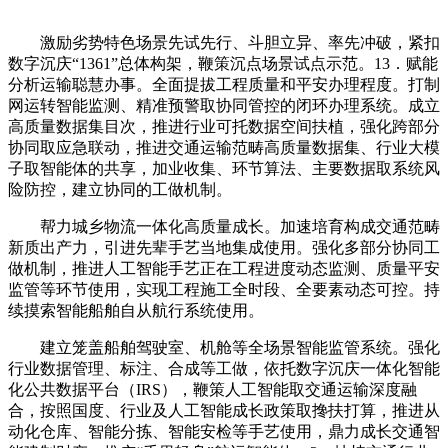
激励劣势特色场景先试先行、斗胆立异、率先冲破，紧扣
数字沉庆“1361”总体构架，鞭策沉点场景试点示范。13．赋能
分析运输聪慧办事。全面提拔工程质量和平安办理程度。打制
网运转智能监测、精准预警取协同管控的闭环办理系统。成立
高质量数据集目次，推进行业可托数据空间扶植，强化跨部分
协同取应急联动，推进交通运输范畴高质量数据集、行业大模
子取智能体的共享，加业收集、环节算法、主要数据取系统风
险防控，建立协同的工做机制。
帮力城乡物流一体化高质量成长。加速培育构成交通范畴
新质出产力，引进先辈手艺当地集成使用。强化多部分协同工
做机制，推进人工智能手艺正在工程进度动态监测、质量平安
监管等环节使用，实现工程施工全时段、全要素动态可控。持
续摸索智能船舶自从航行系统使用。
建立笼盖船舶驾驶室、机舱等全场景智能监管系统。强化
行业数据管理、标注、合成等工做，依托数字沉庆一体化智能
化公共数据平台（IRS），鞭策人工智能取交通运输深度融
合，按照国度、行业及人工智能成长政策取搀扶打算，推进从
动化仓库、智能分拣、智能安检等手艺使用，鼎力成长交通智