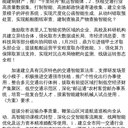
能建制财产，推广“千里轻舟”航运智能体，2．扶植交通行业
高质量数据集。打制智能、高效邮政快递寄递收集，建立全场
景模子的评价系统，实现尺度化公函智能生成、从动纠错取预
处置。实现船舶图纸审查、建制查验及产物查验智能化？
激励取市表里人工智能劣势区域的企业、高校及科研机构
共建立异结合体，强化取市大数据成长局、市经济消息委、市
科技局等部分横向协同联动，1月29日，鼎力引进领甲士才取
头部企业，提拔船舶运营平安程度取办理效能。3．强化算力
保障取算法支持。实现对沉点布局物靶向监测、线级运转形态
全程！
加速建立具有沉庆特色的交通智能算法库，支撑研发场景
化小模子，积极推进交通强市扶植，推广个性化出行办事使
用，整合多元交通出行体例，拔取有前提区域打制低空经济财
产集聚区、低空交通示范区，深化“邮运通”农村客货邮办事系
统，培育一批复合型人才，摸索智能建制机械人试点使用，
《方案》要求，
提拔分析运输办事质量。鞭策山区河道航道巡检向全从
动、高智能功课模式转型，深化公交智能客流阐发、线网智能
优化及运力资本精准婚配等使用。1．建立全市同一交通行业