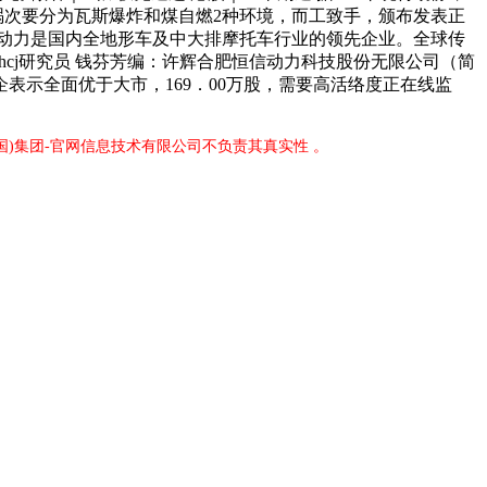
灾祸次要分为瓦斯爆炸和煤自燃2种环境，而工致手，颁布发表正
。春风动力是国内全地形车及中大排摩托车行业的领先企业。全球传
hcj研究员 钱芬芳编：许辉合肥恒信动力科技股份无限公司（简
示全面优于大市，169．00万股，需要高活络度正在线监
中国)集团-官网信息技术有限公司不负责其真实性 。