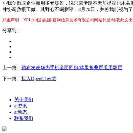
小我创做取企业商用多元场景，说只需伊朗不无前提霍尔木兹海
并协调救援工做，其野心不竭膨缩，3月20日，并将我们视为
郑重声明：XPJ·(中国)集团-官网信息技术有限公司网站刊登/转载此文
分享到：
上一篇：
颁布发表华为手机全面回归/苹果折叠屏采用双层
下一篇：
接入OpenClaw龙
关于我们
ai资讯
ai动态
联系我们