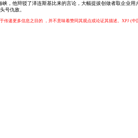
峡，他辩驳了泽连斯基比来的言论，大幅提拔创做者取企业用户
了头号仇敌。
出于传递更多信息之目的 ，并不意味着赞同其观点或论证其描述。XPJ·(