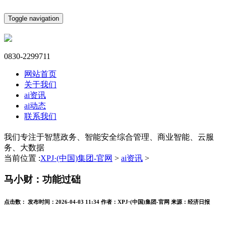
Toggle navigation
0830-2299711
网站首页
关于我们
ai资讯
ai动态
联系我们
我们专注于智慧政务、智能安全综合管理、商业智能、云服
务、大数据
当前位置 :
XPJ·(中国)集团-官网
>
ai资讯
>
马小财：功能过础
点击数：
发布时间：
2026-04-03 11:34
作者：
XPJ·(中国)集团-官网
来源：
经济日报