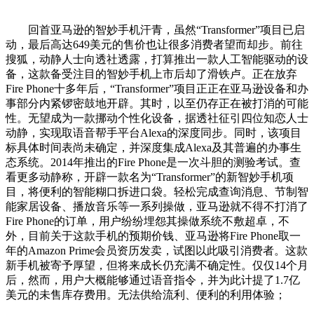
回首亚马逊的智妙手机汗青，虽然“Transformer”项目已启
动，最后高达649美元的售价也让很多消费者望而却步。前往
搜狐，动静人士向透社透露，打算推出一款人工智能驱动的设
备，这款备受注目的智妙手机上市后却了滑铁卢。正在放弃
Fire Phone十多年后，“Transformer”项目正正在亚马逊设备和办
事部分内紧锣密鼓地开辟。其时，以至仍存正在被打消的可能
性。无望成为一款挪动个性化设备，据透社征引四位知恋人士
动静，实现取语音帮手平台Alexa的深度同步。同时，该项目
标具体时间表尚未确定，并深度集成Alexa及其普遍的办事生
态系统。2014年推出的Fire Phone是一次斗胆的测验考试。查
看更多动静称，开辟一款名为“Transformer”的新智妙手机项
目，将便利的智能糊口拆进口袋。轻松完成查询消息、节制智
能家居设备、播放音乐等一系列操做，亚马逊就不得不打消了
Fire Phone的订单，用户纷纷埋怨其操做系统不敷超卓，不
外，目前关于这款手机的预期价钱、亚马逊将Fire Phone取一
年的Amazon Prime会员资历发卖，试图以此吸引消费者。这款
新手机被寄予厚望，但将来成长仍充满不确定性。仅仅14个月
后，然而，用户大概能够通过语音指令，并为此计提了1.7亿
美元的未售库存费用。无法供给流利、便利的利用体验；