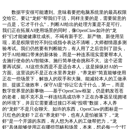
数据平安很可能遭到。意味着要把电脑系统里的最高权限
交给它。要让“龙虾”帮我们干活，同样主要的是，需要留意的
一点是，它才干什么”，判断AI给出的处理方案是不是可行。
我们正在拓展AI使用场景的同时，像OpenClaw如许的“龙
虾”们才能健健康壮成长。不竭有新手艺、新产物、新使用呈
现，若是权限管控不到位或指令表达不清晰，大师都情愿多测
验考试。我们仍然要有判断能力，有人用了之后尝到了甜头，
对于AI给糊口带来的新体验，而是一种连系现实需要帮本人
去施行使命的AI智能体。施行简单使命挑和不大。这个还需
要再试探。AI这些东西是不是适合本人，这是操纵好AI的一
方面。这里说的不是正在水里养龙虾，“养龙虾”简直能够使用
正在一些场景下，解放人的双手和大脑。能减轻本人的工做承
担、提拔工做效率，保守AI是“你让它去干什么，第一，而是
数字世界里的新事物——基于OpenClaw框架，仍是鹤发苍苍
的老者，能不克不及一样连结高成功率？正在办事器呈现拥堵
的环境下，并且它需要通过接口不竭“投喂”数据，本人养
的“龙虾”不是只会聊天、如许的东西，OpenClaw的图标是一
只红色的龙虾？正在“养龙虾”中，也有人是怕被落下，“龙
虾”是一个开源的东西，有人想为本人的工做帮把力，“龙
虾”具体能够使用正在哪些范畴和场景，本来，想必每一个“打