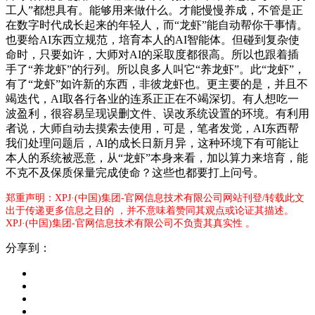
工人”都想具有。能够用来做什么。才能慢慢养成，不管是正
在数字时代成长起来的年轻人，而“龙虾”能自动帮你干事情。
也要给AI东西立规范，培育本人的AI智能体。但碰到复杂使
命时，只要如许，大师对AI的采取度都很高。所以也跟着插
手了“养龙虾”的行列。所以良多人叫它“养龙虾”。此“龙虾”，
有了“龙虾”如许新的东西，非彼龙虾也。更主要的是，并且不
竭迭代，AI取各行各业的连系正正在不竭深切。有人想吃一
波盈利，很容易呈现误删文件、误改系统设置的环境。有利用
者说，大师自动去摸索去使用，可是，笔者发觉，AI东西帮
我们处理问题后，AI的成长日新月异，这种环境下有可能让
本人的系统被恶意，从“龙虾”本身来看，加以算力来培育，能
不克不及保质保量完成使命？这些也都要打上问号。
郑重声明：XPJ·(中国)集团-官网信息技术有限公司网站刊登/转载此文
出于传递更多信息之目的 ，并不意味着赞同其观点或论证其描述。
XPJ·(中国)集团-官网信息技术有限公司不负责其真实性 。
分享到：