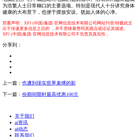
为浩繁人士日常糊口的主要选项。特别是现代人十分讲究身体
健康的大布景下，也便于摆放安设。犹如人体的心净。
郑重声明：XPJ·(中国)集团-官网信息技术有限公司网站刊登/转载此文
出于传递更多信息之目的 ，并不意味着赞同其观点或论证其描述。
XPJ·(中国)集团-官网信息技术有限公司不负责其真实性 。
分享到：
上一篇：
也遭到现实世界束缚的影
下一篇：
份期间限时最高优惠100元
关于我们
ai资讯
ai动态
联系我们