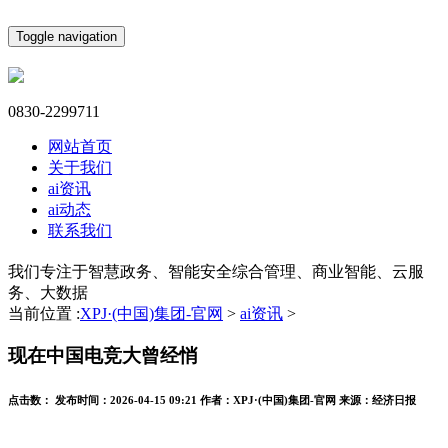
Toggle navigation
0830-2299711
网站首页
关于我们
ai资讯
ai动态
联系我们
我们专注于智慧政务、智能安全综合管理、商业智能、云服
务、大数据
当前位置 :
XPJ·(中国)集团-官网
>
ai资讯
>
现在中国电竞大曾经悄
点击数：
发布时间：
2026-04-15 09:21
作者：
XPJ·(中国)集团-官网
来源：
经济日报