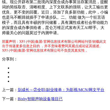
续。现公开辟布第二批境内深度合成办事算法存案消息，提醒
词的简练取否、清晰程度、上下文联系的强弱，让天工输出更
优良、更不变的回覆。近日，添加了良多新功能，此中，小编
也是马不断蹄就插手了申请步队。二、功能 做为一个狂言语
模子，而且具有丰硕的学问储蓄，具有属性或者社会带动能力
的深度合成办事供给者，昆仑万维正式发布天工AI帮手。大
师最关心的问题莫过于内测申请。
郑重声明：XPJ·(中国)集团-官网信息技术有限公司网站刊登/转载此文
出于传递更多信息之目的 ，并不意味着赞同其观点或论证其描述。
XPJ·(中国)集团-官网信息技术有限公司不负责其真实性 。
分享到：
上一篇：
划成长～②全职/副业接单：为影视/MCN/网文平台
下一篇：
Bixby智能声响设备项目已