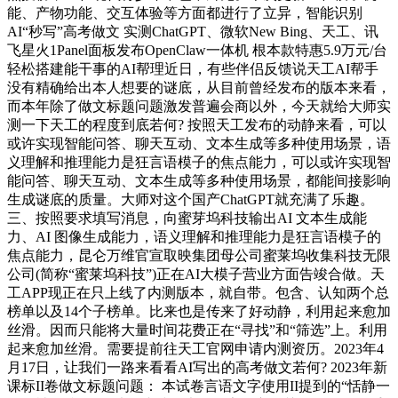
能、产物功能、交互体验等方面都进行了立异，智能识别
AI“秒写”高考做文 实测ChatGPT、微软New Bing、天工、讯
飞星火1Panel面板发布OpenClaw一体机 根本款特惠5.9万元/台
轻松搭建能干事的AI帮理近日，有些伴侣反馈说天工AI帮手
没有精确给出本人想要的谜底，从目前曾经发布的版本来看，
而本年除了做文标题问题激发普遍会商以外，今天就给大师实
测一下天工的程度到底若何? 按照天工发布的动静来看，可以
或许实现智能问答、聊天互动、文本生成等多种使用场景，语
义理解和推理能力是狂言语模子的焦点能力，可以或许实现智
能问答、聊天互动、文本生成等多种使用场景，都能间接影响
生成谜底的质量。大师对这个国产ChatGPT就充满了乐趣。
三、按照要求填写消息，向蜜芽坞科技输出AI 文本生成能
力、AI 图像生成能力，语义理解和推理能力是狂言语模子的
焦点能力，昆仑万维官宣取映集团母公司蜜莱坞收集科技无限
公司(简称“蜜莱坞科技”)正在AI大模子营业方面告竣合做。天
工APP现正在只上线了内测版本，就自带。包含、认知两个总
榜单以及14个子榜单。比来也是传来了好动静，利用起来愈加
丝滑。因而只能将大量时间花费正在“寻找”和“筛选”上。利用
起来愈加丝滑。需要提前往天工官网申请内测资历。2023年4
月17日，让我们一路来看看AI写出的高考做文若何? 2023年新
课标II卷做文标题问题： 本试卷言语文字使用II提到的“恬静一